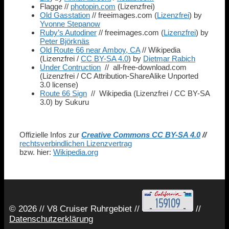
Flagge //
photopin.com
(Lizenzfrei)
Old Gasstation
// freeimages.com (
Lizenzfrei
) by
Yvonne Stepanow
Ruby’s Autodiner
// freeimages.com (
Lizenzfrei
) by
Peter Björknäs
Old Route 66 near Amboy, CA
// Wikipedia
(Lizenzfrei /
CC BY-SA 4.0
) by
Dietmar Rabich
Under Contruction
// all-free-download.com
(Lizenzfrei / CC Attribution-ShareAlike Unported
3.0 license)
Route 66 Sign
// Wikipedia (Lizenzfrei / CC BY-SA
3.0) by Sukuru
Offizielle Infos zur
Creative Commons CC BY-SA 4.0
//
rechtsverbindlichen Lizenzvertrag
bzw. hier:
Wikipedia.org
© 2026 // V8 Cruiser Ruhrgebiet //
//
Datenschutzerklärung