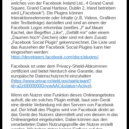
welches von der Facebook Ireland Ltd., 4 Grand Canal
Square, Grand Canal Harbour, Dublin 2, Irland betrieben
wird („Facebook“). Die Plugins können
Interaktionselemente oder Inhalte (z.B. Videos, Grafiken
oder Textbeiträge) darstellen und sind an einem der
Facebook Logos erkennbar (weißes „f“ auf blauer
Kachel, den Begriffen „Like“, „Gefällt mir“ oder einem
„Daumen hoch“-Zeichen) oder sind mit dem Zusatz
„Facebook Social Plugin“ gekennzeichnet. Die Liste und
das Aussehen der Facebook Social Plugins kann hier
eingesehen werden:
https://developers.facebook.com/docs/plugins/
.
Facebook ist unter dem Privacy-Shield-Abkommen
zertifiziert und bietet hierdurch eine Garantie, das
europäische Datenschutzrecht einzuhalten
(
https://www.privacyshield.gov/participant?
id=a2zt0000000GnywAAC&status=Active
).
Wenn ein Nutzer eine Funktion dieses Onlineangebotes
aufruft, die ein solches Plugin enthält, baut sein Gerät
eine direkte Verbindung mit den Servern von Facebook
auf. Der Inhalt des Plugins wird von Facebook direkt an
das Gerät des Nutzers übermittelt und von diesem in das
Onlineangebot eingebunden. Dabei können aus den
verarbeiteten Daten Nutzungsprofile der Nutzer erstellt