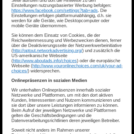
Seite aufrufen und dort die Hinweise zu den
Einstellungen nutzungsbasierter Werbung befolgen:
https://www.facebook.com/settings?tab=ads
. Die
Einstellungen erfolgen plattformunabhängig, d.h. sie
werden für alle Geräte, wie Desktopcomputer oder
mobile Geräte übernommen.
Sie können dem Einsatz von Cookies, die der
Reichweitenmessung und Werbezwecken dienen, ferner
über die Deaktivierungsseite der Netzwerkwerbeinitiative
(
http://optout.networkadvertising.org/
) und zusätzlich die
US-amerikanische Webseite
(
http://www.aboutads.info/choices
) oder die europäische
Webseite (
http://www.youronlinechoices.com/uk/your-ad-
choices/
) widersprechen.
Onlinepräsenzen in sozialen Medien
Wir unterhalten Onlinepräsenzen innerhalb sozialer
Netzwerke und Plattformen, um mit den dort aktiven
Kunden, Interessenten und Nutzern kommunizieren und
sie dort über unsere Leistungen informieren zu können.
Beim Aufruf der jeweiligen Netzwerke und Plattformen
gelten die Geschäftsbedingungen und die
Datenverarbeitungsrichtlinien deren jeweiligen Betreiber.
Soweit nicht anders im Rahmen unserer