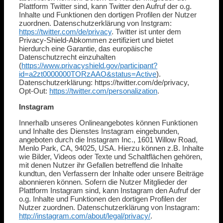
Plattform Twitter sind, kann Twitter den Aufruf der o.g.
Inhalte und Funktionen den dortigen Profilen der Nutzer
zuordnen. Datenschutzerklärung von Instgram:
https://twitter.com/de/privacy
. Twitter ist unter dem
Privacy-Shield-Abkommen zertifiziert und bietet
hierdurch eine Garantie, das europäische
Datenschutzrecht einzuhalten
(
https://www.privacyshield.gov/participant?
id=a2zt0000000TORzAAO&status=Active
).
Datenschutzerklärung: https://twitter.com/de/privacy,
Opt-Out:
https://twitter.com/personalization
.
Instagram
Innerhalb unseres Onlineangebotes können Funktionen
und Inhalte des Dienstes Instagram eingebunden,
angeboten durch die Instagram Inc., 1601 Willow Road,
Menlo Park, CA, 94025, USA. Hierzu können z.B. Inhalte
wie Bilder, Videos oder Texte und Schaltflächen gehören,
mit denen Nutzer ihr Gefallen betreffend die Inhalte
kundtun, den Verfassern der Inhalte oder unsere Beiträge
abonnieren können. Sofern die Nutzer Mitglieder der
Plattform Instagram sind, kann Instagram den Aufruf der
o.g. Inhalte und Funktionen den dortigen Profilen der
Nutzer zuordnen. Datenschutzerklärung von Instagram:
http://instagram.com/about/legal/privacy/
.