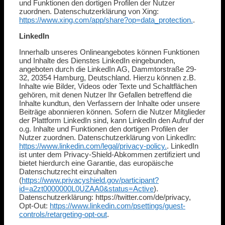
und Funktionen den dortigen Profilen der Nutzer
zuordnen. Datenschutzerklärung von Xing:
https://www.xing.com/app/share?op=data_protection.
.
LinkedIn
Innerhalb unseres Onlineangebotes können Funktionen
und Inhalte des Dienstes LinkedIn eingebunden,
angeboten durch die LinkedIn AG, Dammtorstraße 29-
32, 20354 Hamburg, Deutschland. Hierzu können z.B.
Inhalte wie Bilder, Videos oder Texte und Schaltflächen
gehören, mit denen Nutzer Ihr Gefallen betreffend die
Inhalte kundtun, den Verfassern der Inhalte oder unsere
Beiträge abonnieren können. Sofern die Nutzer Mitglieder
der Plattform LinkedIn sind, kann LinkedIn den Aufruf der
o.g. Inhalte und Funktionen den dortigen Profilen der
Nutzer zuordnen. Datenschutzerklärung von LinkedIn:
https://www.linkedin.com/legal/privacy-policy.
. LinkedIn
ist unter dem Privacy-Shield-Abkommen zertifiziert und
bietet hierdurch eine Garantie, das europäische
Datenschutzrecht einzuhalten
(
https://www.privacyshield.gov/participant?
id=a2zt0000000L0UZAA0&status=Active
).
Datenschutzerklärung: https://twitter.com/de/privacy,
Opt-Out:
https://www.linkedin.com/psettings/guest-
controls/retargeting-opt-out
.