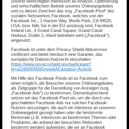
unserer berechtigten Interessen an Analyse, Optimierung
und wirtschaftlichem Betrieb unseres Onlineangebotes
und zu diesen Zwecken das sog. „Facebook-Pixel“ des
sozialen Netzwerkes Facebook, welches von der
Facebook Inc., 1 Hacker Way, Menlo Park, CA 94025,
USA, bzw. falls Sie in der EU ansässig sind, Facebook
Ireland Ltd., 4 Grand Canal Square, Grand Canal
Harbour, Dublin 2, Irland betrieben wird („Facebook“),
eingesetzt.
Facebook ist unter dem Privacy-Shield-Abkommen
zertifiziert und bietet hierdurch eine Garantie, das
europäische Datenschutzrecht einzuhalten
(
https://www.privacyshield.gov/participant?
id=a2zt0000000GnywAAC&status=Active
).
Mit Hilfe des Facebook-Pixels ist es Facebook zum
einen möglich, die Besucher unseres Onlineangebotes
als Zielgruppe für die Darstellung von Anzeigen (sog.
„Facebook-Ads“) zu bestimmen. Dementsprechend
setzen wir das Facebook-Pixel ein, um die durch uns
geschalteten Facebook-Ads nur solchen Facebook-
Nutzern anzuzeigen, die auch ein Interesse an unserem
Onlineangebot gezeigt haben oder die bestimmte
Merkmale (z.B. Interessen an bestimmten Themen oder
Produkten, die anhand der besuchten Webseiten
bestimmt werden) aufweisen, die wir an Facebook