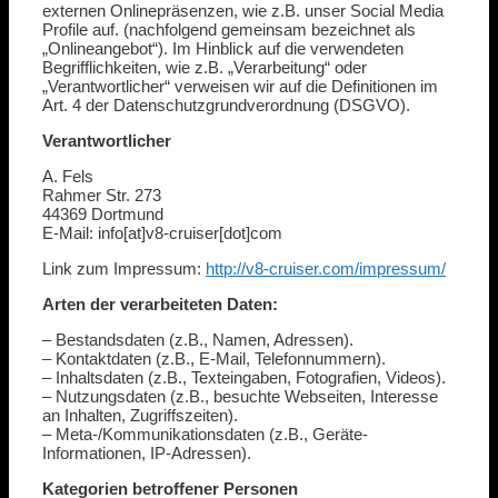
externen Onlinepräsenzen, wie z.B. unser Social Media
Profile auf. (nachfolgend gemeinsam bezeichnet als
„Onlineangebot“). Im Hinblick auf die verwendeten
Begrifflichkeiten, wie z.B. „Verarbeitung“ oder
„Verantwortlicher“ verweisen wir auf die Definitionen im
Art. 4 der Datenschutzgrundverordnung (DSGVO).
Verantwortlicher
A. Fels
Rahmer Str. 273
44369 Dortmund
E-Mail: info[at]v8-cruiser[dot]com
Link zum Impressum:
http://v8-cruiser.com/impressum/
Arten der verarbeiteten Daten:
– Bestandsdaten (z.B., Namen, Adressen).
– Kontaktdaten (z.B., E-Mail, Telefonnummern).
– Inhaltsdaten (z.B., Texteingaben, Fotografien, Videos).
– Nutzungsdaten (z.B., besuchte Webseiten, Interesse
an Inhalten, Zugriffszeiten).
– Meta-/Kommunikationsdaten (z.B., Geräte-
Informationen, IP-Adressen).
Kategorien betroffener Personen