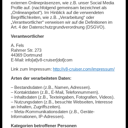
externen Onlinepräsenzen, wie z.B. unser Social Media
Profile auf. (nachfolgend gemeinsam bezeichnet als
„Onlineangebot“). Im Hinblick auf die verwendeten
Begrifflichkeiten, wie z.B. „Verarbeitung“ oder
„Verantwortlicher“ verweisen wir auf die Definitionen im
Art. 4 der Datenschutzgrundverordnung (DSGVO).
Verantwortlicher
A. Fels
Rahmer Str. 273
44369 Dortmund
E-Mail: info[at]v8-cruiser[dot]com
Link zum Impressum:
http://v8-cruiser.com/impressum/
Arten der verarbeiteten Daten:
– Bestandsdaten (z.B., Namen, Adressen).
– Kontaktdaten (z.B., E-Mail, Telefonnummern).
– Inhaltsdaten (z.B., Texteingaben, Fotografien, Videos).
– Nutzungsdaten (z.B., besuchte Webseiten, Interesse
an Inhalten, Zugriffszeiten).
– Meta-/Kommunikationsdaten (z.B., Geräte-
Informationen, IP-Adressen).
Kategorien betroffener Personen