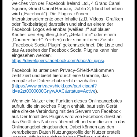
welches von der Facebook Ireland Ltd., 4 Grand Canal
Square, Grand Canal Harbour, Dublin 2, Irland betrieben
wird („Facebook“). Die Plugins können
Interaktionselemente oder Inhalte (z.B. Videos, Grafiken
oder Textbeiträge) darstellen und sind an einem der
Facebook Logos erkennbar (weißes „f“ auf blauer
Kachel, den Begriffen „Like“, „Gefällt mir“ oder einem
„Daumen hoch“-Zeichen) oder sind mit dem Zusatz
„Facebook Social Plugin“ gekennzeichnet. Die Liste und
das Aussehen der Facebook Social Plugins kann hier
eingesehen werden:
https://developers.facebook.com/docs/plugins/
.
Facebook ist unter dem Privacy-Shield-Abkommen
zertifiziert und bietet hierdurch eine Garantie, das
europäische Datenschutzrecht einzuhalten
(
https://www.privacyshield.gov/participant?
id=a2zt0000000GnywAAC&status=Active
).
Wenn ein Nutzer eine Funktion dieses Onlineangebotes
aufruft, die ein solches Plugin enthält, baut sein Gerät
eine direkte Verbindung mit den Servern von Facebook
auf. Der Inhalt des Plugins wird von Facebook direkt an
das Gerät des Nutzers übermittelt und von diesem in das
Onlineangebot eingebunden. Dabei können aus den
verarbeiteten Daten Nutzungsprofile der Nutzer erstellt