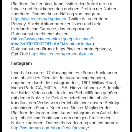
Plattform Twitter sind, kann Twitter den Aufruf der o.g.
Inhalte und Funktionen den dortigen Profilen der Nutzer
zuordnen. Datenschutzerklärung von Instgram:
https://twitter.com/de/privacy
. Twitter ist unter dem
Privacy-Shield-Abkommen zertifiziert und bietet
hierdurch eine Garantie, das europäische
Datenschutzrecht einzuhalten
(
https://www.privacyshield.gov/participant?
id=a2zt0000000TORzAAO&status=Active
).
Datenschutzerklärung: https://twitter.com/de/privacy,
Opt-Out:
https://twitter.com/personalization
.
Instagram
Innerhalb unseres Onlineangebotes können Funktionen
und Inhalte des Dienstes Instagram eingebunden,
angeboten durch die Instagram Inc., 1601 Willow Road,
Menlo Park, CA, 94025, USA. Hierzu können z.B. Inhalte
wie Bilder, Videos oder Texte und Schaltflächen gehören,
mit denen Nutzer ihr Gefallen betreffend die Inhalte
kundtun, den Verfassern der Inhalte oder unsere Beiträge
abonnieren können. Sofern die Nutzer Mitglieder der
Plattform Instagram sind, kann Instagram den Aufruf der
o.g. Inhalte und Funktionen den dortigen Profilen der
Nutzer zuordnen. Datenschutzerklärung von Instagram:
http://instagram.com/about/legal/privacy/
.