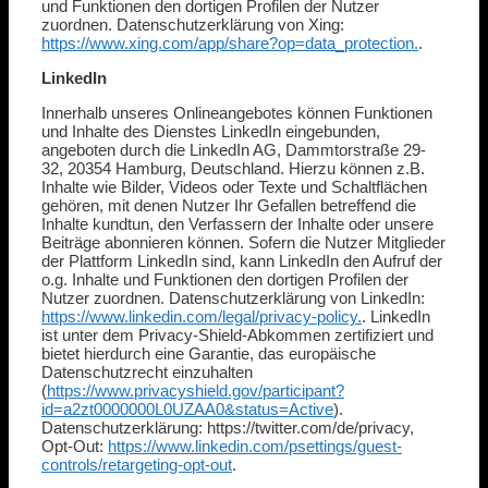
und Funktionen den dortigen Profilen der Nutzer
zuordnen. Datenschutzerklärung von Xing:
https://www.xing.com/app/share?op=data_protection.
.
LinkedIn
Innerhalb unseres Onlineangebotes können Funktionen
und Inhalte des Dienstes LinkedIn eingebunden,
angeboten durch die LinkedIn AG, Dammtorstraße 29-
32, 20354 Hamburg, Deutschland. Hierzu können z.B.
Inhalte wie Bilder, Videos oder Texte und Schaltflächen
gehören, mit denen Nutzer Ihr Gefallen betreffend die
Inhalte kundtun, den Verfassern der Inhalte oder unsere
Beiträge abonnieren können. Sofern die Nutzer Mitglieder
der Plattform LinkedIn sind, kann LinkedIn den Aufruf der
o.g. Inhalte und Funktionen den dortigen Profilen der
Nutzer zuordnen. Datenschutzerklärung von LinkedIn:
https://www.linkedin.com/legal/privacy-policy.
. LinkedIn
ist unter dem Privacy-Shield-Abkommen zertifiziert und
bietet hierdurch eine Garantie, das europäische
Datenschutzrecht einzuhalten
(
https://www.privacyshield.gov/participant?
id=a2zt0000000L0UZAA0&status=Active
).
Datenschutzerklärung: https://twitter.com/de/privacy,
Opt-Out:
https://www.linkedin.com/psettings/guest-
controls/retargeting-opt-out
.