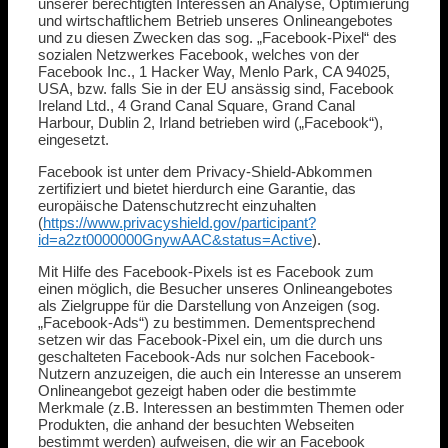
unserer berechtigten Interessen an Analyse, Optimierung
und wirtschaftlichem Betrieb unseres Onlineangebotes
und zu diesen Zwecken das sog. „Facebook-Pixel“ des
sozialen Netzwerkes Facebook, welches von der
Facebook Inc., 1 Hacker Way, Menlo Park, CA 94025,
USA, bzw. falls Sie in der EU ansässig sind, Facebook
Ireland Ltd., 4 Grand Canal Square, Grand Canal
Harbour, Dublin 2, Irland betrieben wird („Facebook“),
eingesetzt.
Facebook ist unter dem Privacy-Shield-Abkommen
zertifiziert und bietet hierdurch eine Garantie, das
europäische Datenschutzrecht einzuhalten
(
https://www.privacyshield.gov/participant?
id=a2zt0000000GnywAAC&status=Active
).
Mit Hilfe des Facebook-Pixels ist es Facebook zum
einen möglich, die Besucher unseres Onlineangebotes
als Zielgruppe für die Darstellung von Anzeigen (sog.
„Facebook-Ads“) zu bestimmen. Dementsprechend
setzen wir das Facebook-Pixel ein, um die durch uns
geschalteten Facebook-Ads nur solchen Facebook-
Nutzern anzuzeigen, die auch ein Interesse an unserem
Onlineangebot gezeigt haben oder die bestimmte
Merkmale (z.B. Interessen an bestimmten Themen oder
Produkten, die anhand der besuchten Webseiten
bestimmt werden) aufweisen, die wir an Facebook