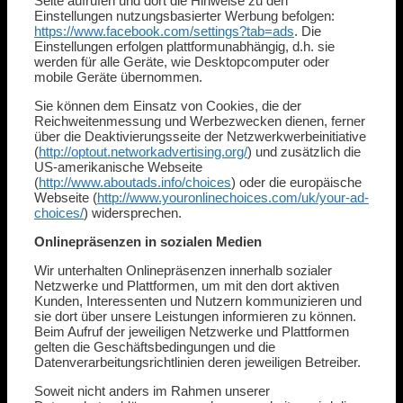
Seite aufrufen und dort die Hinweise zu den
Einstellungen nutzungsbasierter Werbung befolgen:
https://www.facebook.com/settings?tab=ads
. Die
Einstellungen erfolgen plattformunabhängig, d.h. sie
werden für alle Geräte, wie Desktopcomputer oder
mobile Geräte übernommen.
Sie können dem Einsatz von Cookies, die der
Reichweitenmessung und Werbezwecken dienen, ferner
über die Deaktivierungsseite der Netzwerkwerbeinitiative
(
http://optout.networkadvertising.org/
) und zusätzlich die
US-amerikanische Webseite
(
http://www.aboutads.info/choices
) oder die europäische
Webseite (
http://www.youronlinechoices.com/uk/your-ad-
choices/
) widersprechen.
Onlinepräsenzen in sozialen Medien
Wir unterhalten Onlinepräsenzen innerhalb sozialer
Netzwerke und Plattformen, um mit den dort aktiven
Kunden, Interessenten und Nutzern kommunizieren und
sie dort über unsere Leistungen informieren zu können.
Beim Aufruf der jeweiligen Netzwerke und Plattformen
gelten die Geschäftsbedingungen und die
Datenverarbeitungsrichtlinien deren jeweiligen Betreiber.
Soweit nicht anders im Rahmen unserer